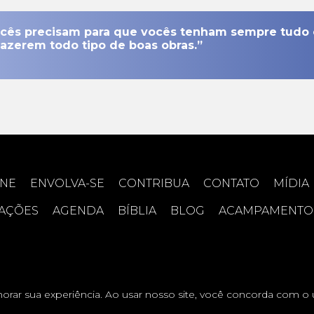
ocês precisam para que vocês tenham sempre tudo
fazerem todo tipo de boas obras.”
INE
ENVOLVA-SE
CONTRIBUA
CONTATO
MÍDIA
RAÇÕES
AGENDA
BÍBLIA
BLOG
ACAMPAMENTO
 Vale das Bênçãos
horar sua experiência. Ao usar nosso site, você concorda com o 