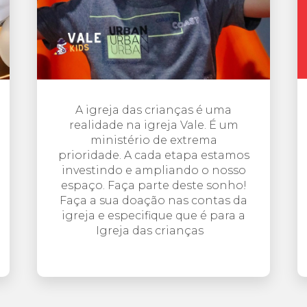
A igreja das crianças é uma
realidade na igreja Vale. É um
ministério de extrema
prioridade. A cada etapa estamos
investindo e ampliando o nosso
espaço. Faça parte deste sonho!
Faça a sua doação nas contas da
igreja e especifique que é para a
Igreja das crianças