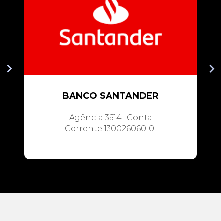
BANCO SANTANDER
Agência:3614 -Conta
Corrente:130026060-0