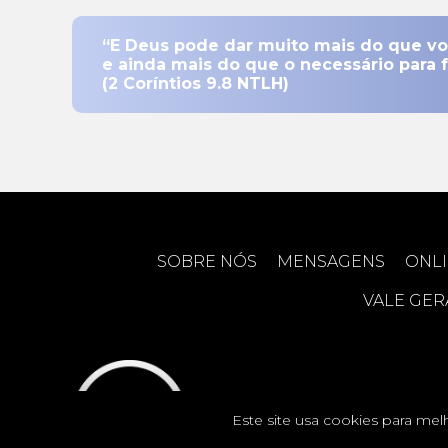
“E Deus pode dar muito mais do que v
e ainda mais do que o necessário para 
(2 Coríntios 9.8 NTLH)
SOBRE NÓS
MENSAGENS
ONL
VALE GE
igrejavale © 2020 I Igreja Batista
Este site usa cookies para mel