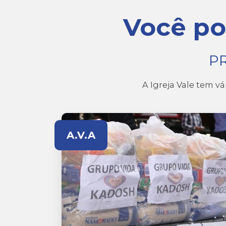
Você po
PR
A Igreja Vale tem vár
A.V.A