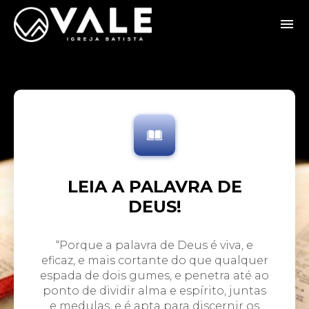
LEIA A PALAVRA DE
DEUS!
“Porque a palavra de Deus é viva, e
eficaz, e mais cortante do que qualquer
espada de dois gumes, e penetra até ao
ponto de dividir alma e espírito, juntas
e medulas, e é apta para discernir os